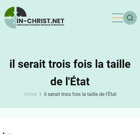
Skip
to
main
content
il serait trois fois la taille
de l'État
Home
il serait trois fois la taille de l'État
Pagination
Previous
‹‹