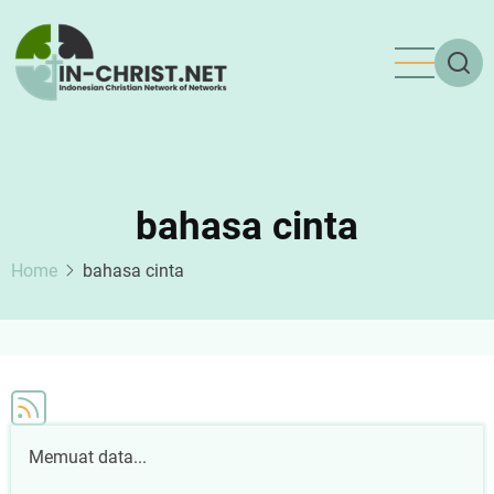
Skip
to
main
content
bahasa cinta
Home
bahasa cinta
Memuat data...