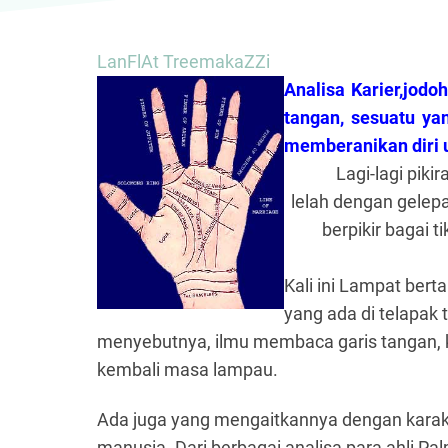
LanFlAt TreemakaZZi
Analisa Karier,jodo
tangan, sesuatu y
memberanikan diri 
Lagi-lagi pik
lelah dengan gelep
berpikir bagai t
Kali ini Lampat ber
yang ada di telapak
menyebutnya, ilmu membaca garis tangan,
kembali masa lampau.
Ada juga yang mengaitkannya dengan karakt
manusia. Dari berbagai analisa para ahli Pa