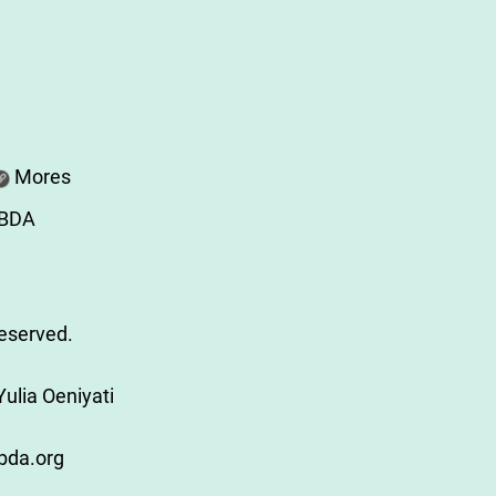
Mores
ABDA
Reserved.
ulia Oeniyati
bda.org