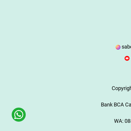
sab
Copyrig
Bank BCA Cab
WA:
08