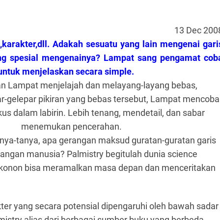
13 Dec 200
h,karakter,dll. Adakah sesuatu yang lain mengenai gari
ang spesial mengenainya? Lampat sang pengamat cob
untuk menjelaskan secara simple.
iran Lampat menjelajah dan melayang-layang bebas,
ar-gelepar pikiran yang bebas tersebut, Lampat mencoba
ikus dalam labirin. Lebih tenang, mendetail, dan sabar
menemukan pencerahan.
tanya-tanya, apa gerangan maksud guratan-guratan garis
 tangan manusia? Palmistry begitulah dunia science
 konon bisa meramalkan masa depan dan menceritakan
er yang secara potensial dipengaruhi oleh bawah sadar
lmistry alias dari berbagai sumber buku yang berbeda