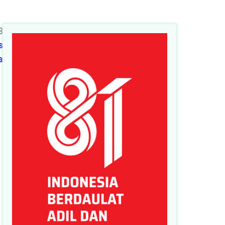
8
s
a