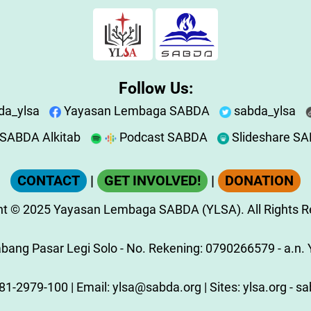
Follow Us:
da_ylsa
Yayasan Lembaga SABDA
sabda_ylsa
SABDA Alkitab
Podcast SABDA
Slideshare S
CONTACT
|
GET INVOLVED!
|
DONATION
ht
© 2025
Yayasan Lembaga SABDA (YLSA).
All Rights 
ang Pasar Legi Solo - No. Rekening: 0790266579 - a.n. Y
81-2979-100
| Email:
ylsa@sabda.org
| Sites:
ylsa.org
-
sa