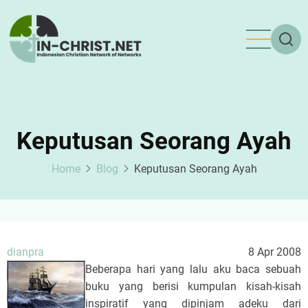
Skip
to
main
content
Keputusan Seorang Ayah
Home
Blog
Keputusan Seorang Ayah
dianpra
8 Apr 2008
Beberapa hari yang lalu aku baca sebuah
buku yang berisi kumpulan kisah-kisah
inspiratif yang dipinjam adeku dari