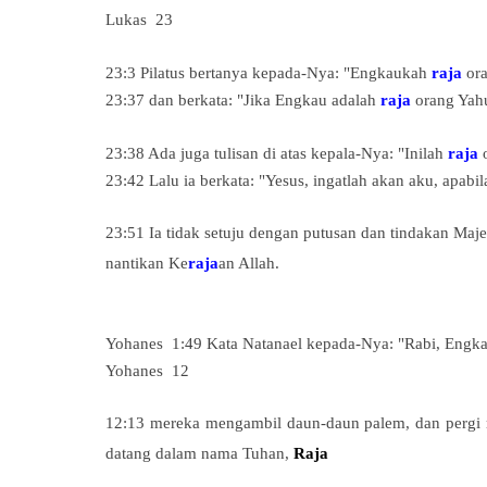
Lukas
23
23:3
Pilatus bertanya kepada-Nya: "Engkaukah
raja
ora
23:37 dan berkata: "Jika Engkau adalah
raja
orang Yahu
23:38
Ada juga tulisan di atas kepala-Nya: "Inilah
raja
o
23:42 Lalu ia berkata: "Yesus, ingatlah akan aku, apab
23:51 Ia tidak setuju dengan putusan dan tindakan Majel
nantikan Ke
raja
an Allah.
Yohanes
1:49 Kata Natanael kepada-Nya: "Rabi, Engk
Yohanes
12
12:13 mereka mengambil daun-daun palem, dan pergi m
datang dalam nama Tuhan,
Raja