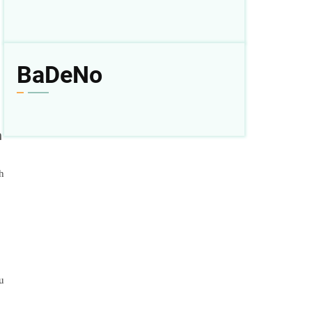
BaDeNo
h
h
u