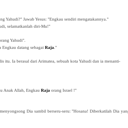
ng Yahudi?" Jawab Yesus: "Engkau sendiri mengatakannya."
di, selamatkanlah diri-Mu!"
rang Yahudi".
ila Engkau datang sebagai
Raja
."
is itu. Ia berasal dari Arimatea, sebuah
kota Yahudi dan ia menanti-
au Anak Allah, Engkau
Raja
orang
Israel !"
enyongsong Dia sambil berseru-seru: "Hosana! Diberkatilah Dia yan