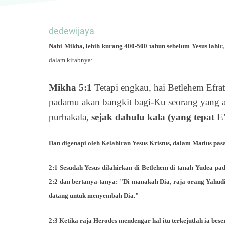
dedewijaya
Nabi Mikha, lebih kurang 400-500 tahun sebelum Yesus lahi
dalam kitabnya:
Mikha 5:1
Tetapi engkau, hai Betlehem Efrat
padamu akan bangkit bagi-Ku seorang yang a
purbakala,
sejak dahulu kala (yang te
Dan digenapi oleh Kelahiran Yesus Kristus, dalam Matius pasa
2:1 Sesudah Yesus dilahirkan di Betlehem di tanah Yudea p
2:2 dan bertanya-tanya: "Di manakah Dia, raja orang Yahud
datang untuk menyembah Dia."
2:3 Ketika raja Herodes mendengar hal itu terkejutlah ia bese