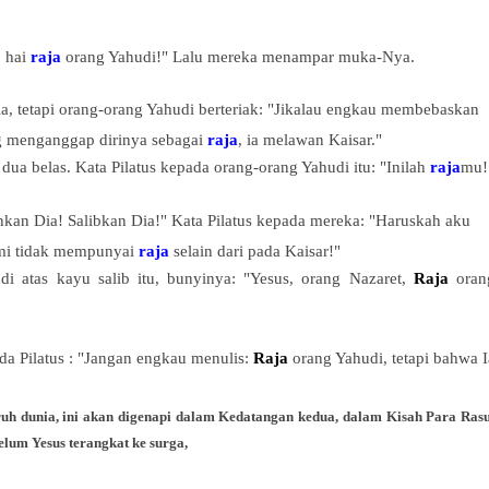
, hai
raja
orang Yahudi!" Lalu mereka menampar muka-Nya.
, tetapi orang-orang Yahudi berteriak: "Jikalau engkau membebaskan
ng menganggap dirinya sebagai
raja
, ia melawan Kaisar."
m dua belas. Kata Pilatus kepada orang-orang Yahudi itu: "Inilah
raja
mu!
kan Dia! Salibkan Dia!" Kata Pilatus kepada mereka: "Haruskah aku
mi tidak mempunyai
raja
selain dari pada Kaisar!"
i atas kayu salib itu, bunyinya: "Yesus, orang Nazaret,
Raja
oran
ada
Pilatus : "Jangan engkau menulis:
Raja
orang Yahudi, tetapi bahwa I
uh dunia, ini akan digenapi dalam Kedatangan kedua, dalam Kisah Para Rasu
elum Yesus terangkat ke surga,