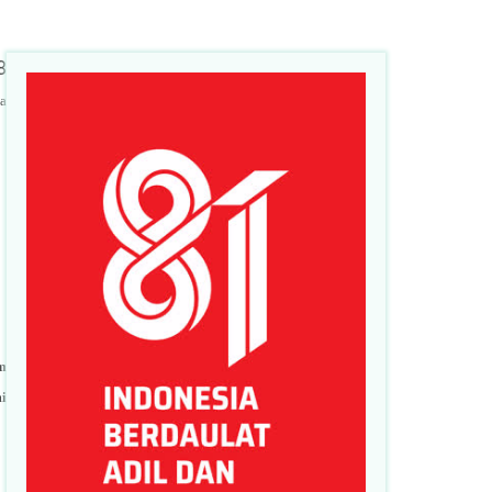
8
a
m
i