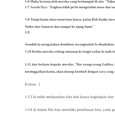
1:6 Maka bertanyalah mereka yang berkumpul di situ: "Tuh
1:7 Jawab-Nya: "Engkau tidak perlu mengetahui masa dan wa
1:8 Tetapi kamu akan menerima kuasa, kalau Roh Kudus turun
Yudea dan Samaria dan sampai ke ujung bumi."
1:9
Sesudah
Ia mengatakan demikian, terangkatlah Ia disaksika
1:10 Ketika mereka sedang menatap ke langit waktu Ia naik it
1:11 dan berkata kepada mereka: "Hai orang-orang Galilea, 
meninggalkan kamu, akan datang kembali dengan cara yang s
Kolose
1
1:13 Ia telah melepaskan kita dari kuasa kegelapan d
1:14 di dalam Dia kita memiliki penebusan kita, yaitu