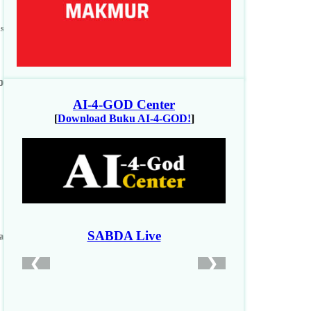
s
b
a