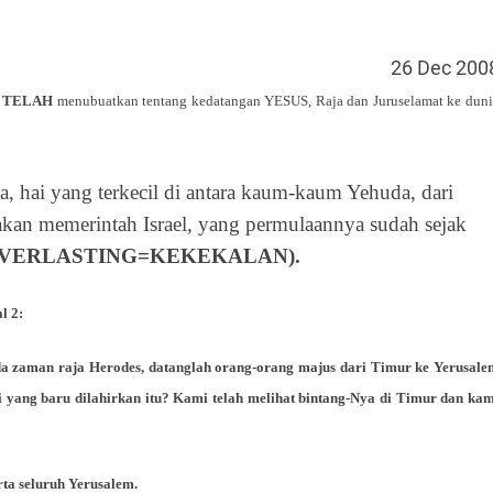
26 Dec 200
r, TELAH
menubuatkan tentang kedatangan YESUS, Raja dan Juruselamat ke duni
a, hai yang terkecil di antara kaum-kaum Yehuda, dari
kan memerintah Israel, yang permulaannya sudah sejak
pat EVERLASTING=KEKEKALAN).
l 2:
ada zaman raja Herodes, datanglah orang-orang majus dari Timur ke Yerusale
i yang baru dilahirkan itu? Kami telah melihat bintang-Nya di Timur dan kam
rta seluruh Yerusalem.