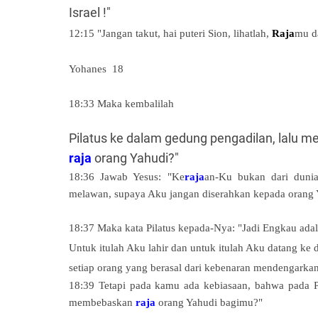
Israel !"
12:15 "Jangan takut, hai puteri Sion, lihatlah,
Raja
mu da
Yohanes
18
18:33 Maka kembalilah
Pilatus ke dalam gedung pengadilan, lalu m
raja
orang Yahudi?"
18:36 Jawab Yesus: "Ke
raja
an-Ku bukan dari dunia
melawan, supaya Aku jangan diserahkan kepada orang Y
18:37 Maka kata
Pilatus kepada-Nya: "Jadi Engkau ada
Untuk itulah Aku lahir dan untuk itulah Aku datang ke
setiap orang yang berasal dari kebenaran mendengarka
18:39 Tetapi pada kamu ada kebiasaan, bahwa pada
membebaskan
raja
orang Yahudi bagimu?"