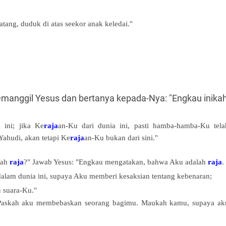
tang, duduk di atas seekor anak keledai."
emanggil Yesus dan bertanya kepada-Nya: "Engkau inika
 ini; jika Ke
raja
an-Ku dari dunia ini, pasti hamba-hamba-Ku tela
ahudi, akan tetapi Ke
raja
an-Ku bukan dari sini."
lah
raja
?" Jawab Yesus: "Engkau mengatakan, bahwa Aku adalah
raja
.
 dalam dunia ini, supaya Aku memberi kesaksian tentang kebenaran;
n suara-Ku."
 Paskah aku membebaskan seorang bagimu. Maukah kamu, supaya ak