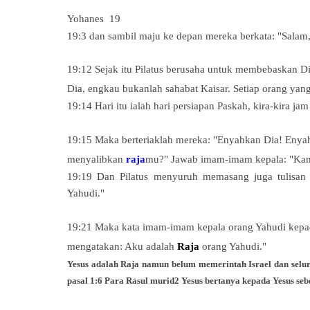
Yohanes
19
19:3 dan sambil maju ke depan mereka berkata: "Salam
19:12 Sejak itu
Pilatus berusaha untuk membebaskan Dia
Dia, engkau bukanlah sahabat Kaisar. Setiap orang ya
19:14 Hari itu ialah hari persiapan Paskah, kira-kira ja
19:15 Maka berteriaklah mereka: "Enyahkan Dia! Enyah
menyalibkan
raja
mu?" Jawab imam-imam kepala: "Ka
19:19 Dan Pilatus menyuruh memasang juga tulisan d
Yahudi."
19:21 Maka kata imam-imam kepala orang Yahudi kep
mengatakan: Aku adalah
Raja
orang Yahudi."
Yesus adalah Raja namun belum memerintah Israel dan selur
pasal 1:6 Para Rasul murid2 Yesus bertanya kepada Yesus seb