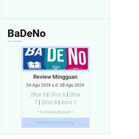
BaDeNo
Review Mingguan
04 Agu 2026 s.d. 08 Agu 2026
2Kor 5
|
2Kor 6
|
2Kor
7
|
2Kor 8
|
Ams 1
< Kemarin
|
Besok >
BaDeNo.sabda.org