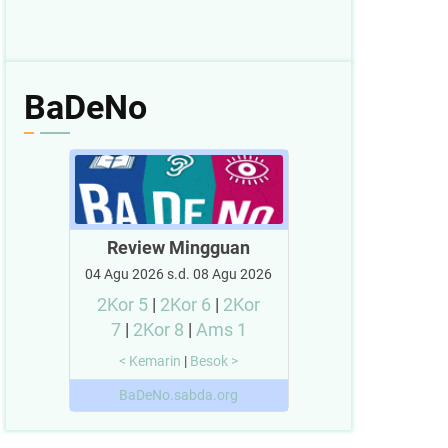
BaDeNo
Review Mingguan
04 Agu 2026 s.d. 08 Agu 2026
2Kor 5
|
2Kor 6
|
2Kor
7
|
2Kor 8
|
Ams 1
< Kemarin
|
Besok >
BaDeNo.sabda.org