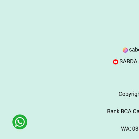
sab
SABDA A