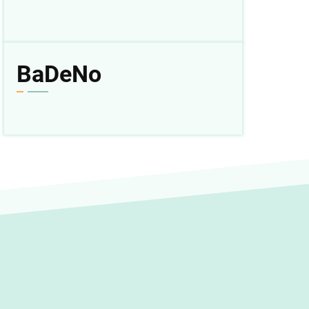
BaDeNo
08 Agu 2026
Amsal 1
Baca
|
Dengar
|
Nonton
|
Plus
< Kemarin
|
Besok >
BaDeNo.sabda.org