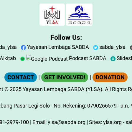
Follow Us:
da_ylsa
Yayasan Lembaga SABDA
sabda_ylsa
lkitab
Podcast SABDA
Slide