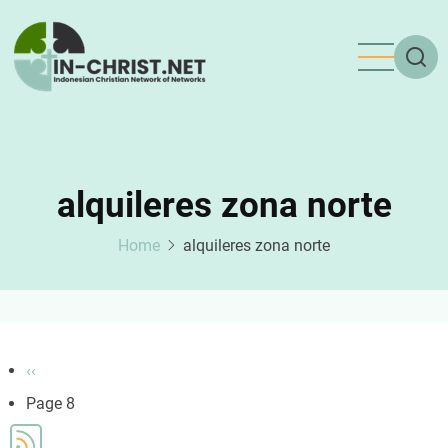
Skip
to
main
content
alquileres zona norte
Home
alquileres zona norte
Pagination
Previous
‹‹
page
Page 8