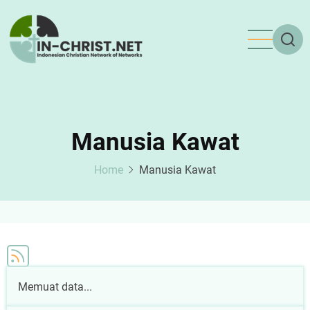
Skip
to
main
content
Manusia Kawat
Home
Manusia Kawat
Memuat data...