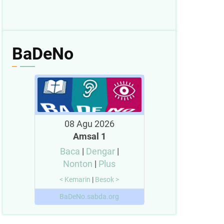
BaDeNo
08 Agu 2026
Amsal 1
Baca
|
Dengar
|
Nonton
|
Plus
< Kemarin
|
Besok >
BaDeNo.sabda.org