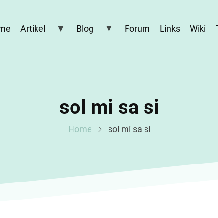
me
Artikel
Blog
Forum
Links
Wiki
sol mi sa si
Home
sol mi sa si