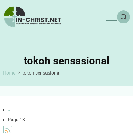
Skip
to
main
content
tokoh sensasional
Home
tokoh sensasional
Pagination
Previous
‹‹
page
Page 13