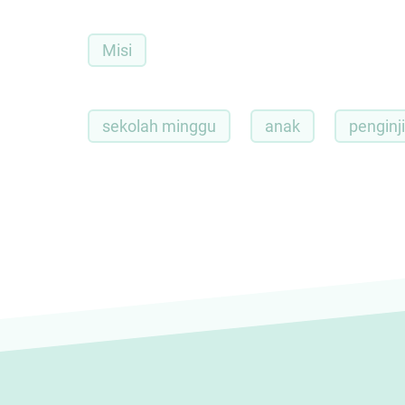
Misi
sekolah minggu
anak
penginj