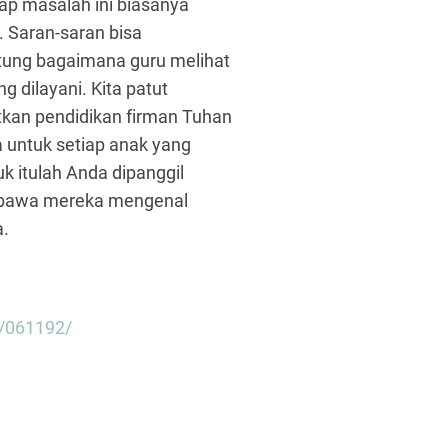
ap masalah ini biasanya
 Saran-saran bisa
tung bagaimana guru melihat
g dilayani. Kita patut
tkan pendidikan firman Tuhan
 untuk setiap anak yang
k itulah Anda dipanggil
mbawa mereka mengenal
a.
a/061192/