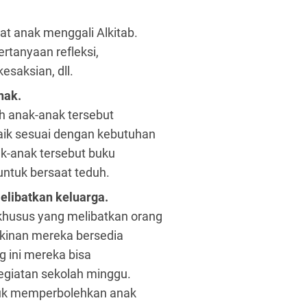
t anak menggali Alkitab.
rtanyaan refleksi,
esaksian, dll.
nak.
ah anak-anak tersebut
aik sesuai dengan kebutuhan
ak-anak tersebut buku
untuk bersaat teduh.
libatkan keluarga.
khusus yang melibatkan orang
gkinan mereka bersedia
ng ini mereka bisa
giatan sekolah minggu.
tuk memperbolehkan anak