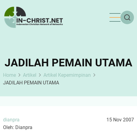
Skip
to
main
content
JADILAH PEMAIN UTAMA
Home
Artikel
Artikel Kepemimpinan
JADILAH PEMAIN UTAMA
dianpra
15 Nov 2007
Oleh: Dianpra