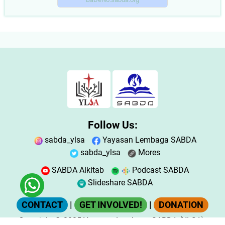
Follow Us:
sabda_ylsa
Yayasan Lembaga SABDA
sabda_ylsa
Mores
SABDA Alkitab
Podcast SABDA
Slideshare SABDA
CONTACT
|
GET INVOLVED!
|
DONATION
Copyright
© 2025
Yayasan Lembaga SABDA (YLSA).