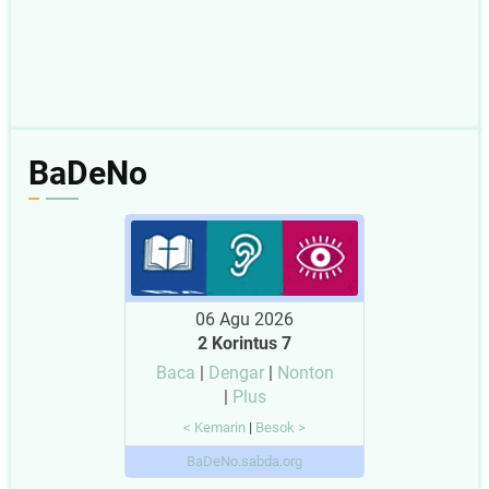
BaDeNo
06 Agu 2026
2 Korintus 7
Baca
|
Dengar
|
Nonton
|
Plus
< Kemarin
|
Besok >
BaDeNo.sabda.org