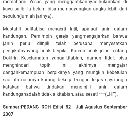
memahami Yesus yang menggantikannyadihukumkan di
kayu salib. Ia belum bisa membayangkan angka lebih dari
sepuluh(jumlah jarinya).
Mustahil balitabisa mengerti Injil, apalagi janin dalam
kandungan. Pemimpin gereja yangmengajarkan bahwa
janin perlu diinjili telah berusaha menyesatkan
pengikutnyayang tidak berpikir. Karena tidak jelas tentang
Doktrin Keselamatan yangalkitabiah, namun tidak bisa
menghindari topik ini, akhirnya mengajar
dengankemampuan berpikirnya yang mungkin kebetulan
saat itu nalarnya kurang bekerja.Dengan tegas saya ingin
katakan bahwa tindakan menginjili janin dalam
kandunganadalah tidak alkitabi
a
h, atau sesat! ***(LHF).
Sumber:PEDANG ROH Edisi 52
Juli-Agustus-September
2007