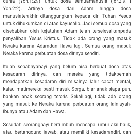
dunia (Yoh.1:29), untuk dosa semuamanusia (Ibr.2:9, I
Yoh.2:2). Artinya dosa dari Adam hingga dosa
manusiaterakhir ditanggungkan kepada diri Tuhan Yesus
untuk dihukumkan di atas kayusalib. Jadi semua dosa yang
disebabkan oleh kejatuhan Adam telah terselesaikanpada
penyaliban Yesus Kristus. Tidak ada orang yang masuk
Neraka karena Adamdan Hawa lagi. Semua orang masuk
Neraka karena perbuatan dosa dirinya sendiri.
Itulah sebabnyabayi yang belum bisa berbuat dosa atas
kesadaran dirinya, dan mereka yang tidakpernah
mendapatkan kesadaran diri misalnya lahir cacat mental,
kalau matimereka pasti masuk Sorga, biar anak siapa pun,
bahkan anak seorang teroris Sekalilagi, tidak ada orang
yang masuk ke Neraka karena perbuatan orang lain,ayah-
ibunya atau Adam dan Hawa.
Sesudah seorangbayi bertumbuh mencapai umur akil bali
k
,
atau bertanggung jawab, atau memiliki kesadarandiri, dan