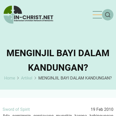
Skip
to
main
content
MENGINJIL BAYI DALAM
KANDUNGAN?
Home
Artikel
MENGINJIL BAYI DALAM KANDUNGAN?
Sword of Spirit
19 Feb 2010
Ada pemimpin gerejayang mungkin karena kebingungan