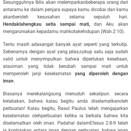
Sesungguhnya Iblis akan melemparkanbeberapa orang dari
antaramu ke dalam penjara supaya kamu dicobai dan kamu
akanberoleh kesusahan selama sepuluh hari.
Hendaklahengkau setia sampai mati,
dan Aku akan
mengaruniakan kepadamu mahkotakehidupan (Wah.2:10).
Tentu masih adasangat banyak ayat seperti yang terkutip.
Sebenarnya dengan ayat yang jelas,cukup satu saja sudah
valid untuk menyimpulkan bahwa diperlukan kesetiaan,
atauiman yang tidak berubah sampai mati untuk
memperoleh janji keselamatan
yang diperoleh dengan
iman
.
Biasanya merekalangsung menuduh sekalipun. secara
kelabakan, bahwa kalau begitu anda diselamatkanoleh
perbuatan! Kalau begitu, Rasul Paulus telah mengajarkan
keselamatan olehperbuatan ketika ia berkata bahwa kita
diselamatkan oleh iman. Padahal dalamEfesus 2:8-9 telah
ia kontraskan antara iman dengan perbuatan, bahwa iman