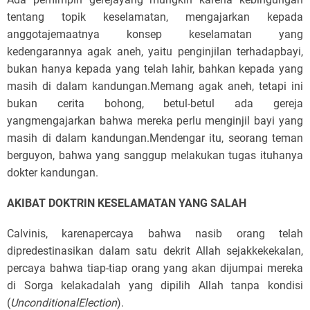
tentang topik keselamatan, mengajarkan kepada
anggotajemaatnya konsep keselamatan yang
kedengarannya agak aneh, yaitu penginjilan terhadapbayi,
bukan hanya kepada yang telah lahir, bahkan kepada yang
masih di dalam kandungan.Memang agak aneh, tetapi ini
bukan cerita bohong, betul-betul ada gereja
yangmengajarkan bahwa mereka perlu menginjil bayi yang
masih di dalam kandungan.Mendengar itu, seorang teman
berguyon, bahwa yang sanggup melakukan tugas ituhanya
dokter kandungan.
AKIBAT DOKTRIN KESELAMATAN YANG SALAH
Calvinis, karenapercaya bahwa nasib orang telah
dipredestinasikan dalam satu dekrit Allah sejakkekekalan,
percaya bahwa tiap-tiap orang yang akan dijumpai mereka
di
Sorga kelakadalah yang dipilih Allah tanpa kondisi
(
UnconditionalElection
).