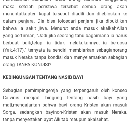
maka setelah peristiwa tersebut semua orang akan
menuntutkapten kapal tersebut diadili dan dijebloskan ke
dalam penjara. Dia bisa lolosdari penjara jika dibuktikan
bahwa ia sakit jiwa. Menurut anda masuk akalkahAllah
yang berfirman, “Jadi jika seorang tahu bagaimana ia harus
berbuat baik,tetapi ia tidak melakukannya, ia berdosa
(Yak.4:17),” ternyata ia sendiri membiarkan sebagianorang
masuk Neraka tanpa kondisi dan menyelamatkan sebagian
orang TANPA KONDISI?
KEBINGUNGAN TENTANG NASIB BAYI
Sebagian pemimpingereja yang terpengaruh oleh konsep
Calvinis menjadi bingung tentang nasib
b
ayi yang
mati,mengajarkan bahwa bayi orang Kristen akan masuk
Sorga, sedangkan bayinon-Kristen akan masuk Neraka,
tanpa menyertakan ayat Alkitab maupun akalsehat.