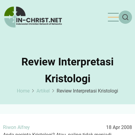
Skip
to
main
content
Review Interpretasi
Kristologi
Home
Artikel
Review Interpretasi Kristologi
Riwon Alfrey
18 Apr 2008
Anda pecinta Kristologi? Atau, paling tidak menjadi