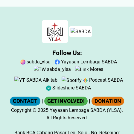
Follow Us:
sabda_ylsa
Yayasan Lembaga SABDA
sabda_ylsa
Mores
SABDA Alkitab
Podcast SABDA
Slideshare SABDA
CONTACT
|
GET INVOLVED!
|
DONATION
Copyright
© 2025
Yayasan Lembaga SABDA (YLSA).
All Rights Reserved.
Bank BCA Cabang Pasar Legi Solo - No. Rekening: