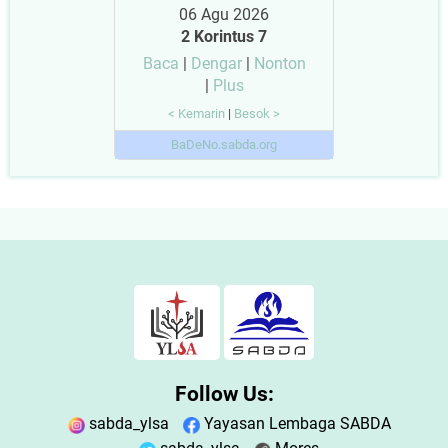
06 Agu 2026
2 Korintus 7
Baca
|
Dengar
|
Nonton
|
Plus
< Kemarin
|
Besok >
BaDeNo.sabda.org
Follow Us:
sabda_ylsa
Yayasan Lembaga SABDA