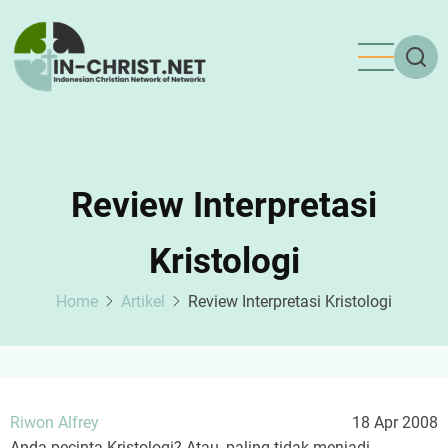
Skip
to
main
content
Review Interpretasi
Kristologi
Home
Artikel
Review Interpretasi Kristologi
Riwon Alfrey
18 Apr 2008
Anda pecinta Kristologi? Atau, paling tidak menjadi