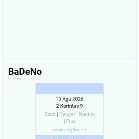
BaDeNo
10 Agu 2026
2 Korintus 9
Baca
|
Dengar
|
Nonton
|
Plus
< Kemarin
|
Besok >