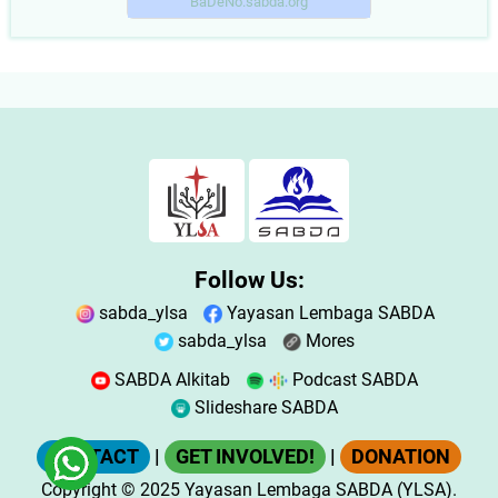
BaDeNo.sabda.org
Follow Us:
sabda_ylsa
Yayasan Lembaga SABDA
sabda_ylsa
Mores
SABDA Alkitab
Podcast SABDA
Slideshare SABDA
CONTACT
|
GET INVOLVED!
|
DONATION
Copyright
© 2025
Yayasan Lembaga SABDA (YLSA).