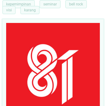
kepemimpinan
seminar
bell rock
visi
karang