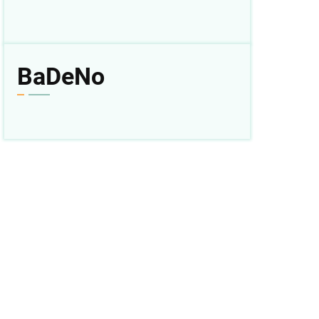
l
BaDeNo