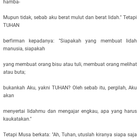
Siapa yang sangka orang seperti itu akhirnya dapat
membawa bangsa Israel keluar dari Mesir, mengubah
sungai Nil menjadi darah, memenuhi kamar Firaun dengan
katak. Siapa yang sangka orang seperti itu akhirnya
membelah Laut Merah dan memimpin umat Israel berjalan
di antara dua tembok air laut. Musa tidak dilahirkan menjadi
pemimpin. Doi ngga dilahirkan jadi pemimpin. Doi dibentuk.
Doi dibentuk Tuhan saat doi bersedia dan bertekad untuk
menjadi pemimpin. Musa termasuk dalam jajaran
pemimpin-pemimpin dunia yang paling sukses. Di samping
kelemahannya, ia adalah pemimpin yang membawa
dampak besar bagi orang-orang yang dipimpinnya.
So, kepemimpinan itu sesuatu yang dipelajari. Ngga ada
bedanya dengan ilmu bahasa dan manajemen. Dengan
kerja keras, komitmen, dan percaya pada Tuhan, apa yang
dirasa mustahil bisa diputar menjadi mungkin.
Jadi itulah