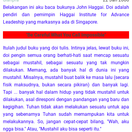
mustahil untuk kita. Banyak orang meragukan kapasitasnya
untuk mimpin. Yang ada dalam pikiran mungkin adalah
bahwa pemimpin itu dilahirkan, bukan dibentuk. Padahal
sebaliknya. Pemimpin itu dibentuk. Ngga ada seseorang pun
yang ditakdirkan jadi pemimpin sejak lahir.
Contohnya Musa. Saat Tuhan berkata pada Musa bahwa Ia
akan mengirimnya ke Firaun dan meminta umat Israel untuk
dibebaskan, Musa takut dan berusaha menolak dengan
berbagai alasan.
Lalu kata Musa kepada TUHAN: "Ah, Tuhan, aku ini tidak
pandai
bicara, dahulupun tidak dan sejak Engkau berfirman kepada
hamba-
Mupun tidak, sebab aku berat mulut dan berat lidah." Tetapi
TUHAN