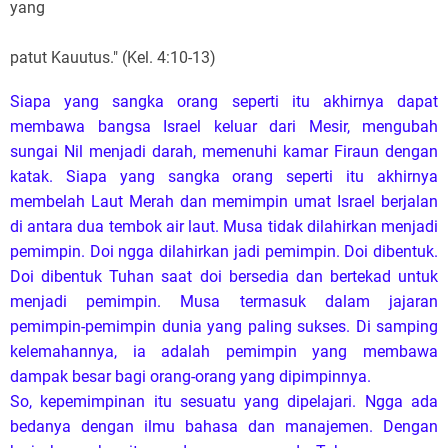
,
"
Leaders are made, not born.
"
Anyway, buku ini ngga hanya ngomongin soal leadership,
ada aspek lain juga yang dibahas di buku ini. Sebut aja
kehidupan pernikahan, penginjilan, dll.. Check this book out
u'reself.
Bahan Renungan Alkitab
Kepemimpinan Kristen
kepemimpinan
dibentuk
haggai
mustahil
impossible