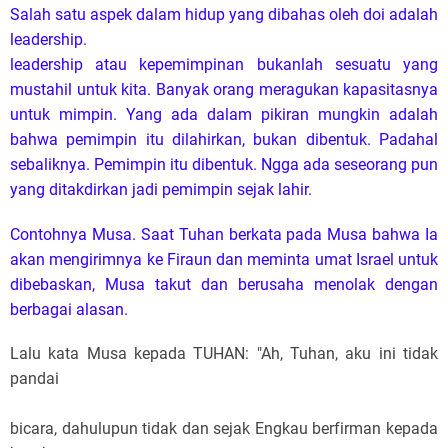
berfirman kepadanya: "Siapakah yang membuat lidah
manusia, siapakah
yang membuat orang bisu atau tuli, membuat orang melihat
atau buta;
bukankah Aku, yakni TUHAN? Oleh sebab itu, pergilah, Aku
akan
menyertai lidahmu dan mengajar engkau, apa yang harus
kaukatakan."
Tetapi Musa berkata: "Ah, Tuhan, utuslah kiranya siapa saja
yang
patut Kauutus." (Kel. 4:10-13)