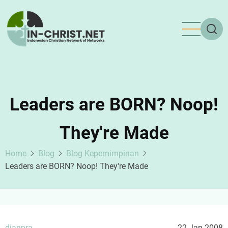
"Be Careful What You Call Impossible"
Itulah judul buku yang doi tulis. Intinya jelas, lewat buku ini,
doi pengin semua orang berhati-hati saat mencap sesuatu
sebagai mustahil, sebagai sesuatu yang tak mungkin
dilakukan. Memang, ada banyak hal di dunia ini yang
mustahil. Misalnya, mustahil buat balik ke masa lalu (secara
fisik maksudnya, bukan secara pikiran) dan banyak lagi.
Tapi ... banyak hal dalam hidup yang tidak mustahil untuk
dilakukan, asal diresponi dengan pandangan yang baru dan
kegigihan. Tuhan tidak akan melakukan sesuatu untuk apa
yang sebenarnya Tuhan sudah memampukan kita untuk
melakukannya. So, jangan cepat-cepat bilang, "Wah, aku
ngga bisa." Atau, "Mustahil aku bisa seperti itu."
Salah satu aspek dalam hidup yang dibahas oleh doi adalah
leadership.
leadership atau kepemimpinan bukanlah sesuatu yang