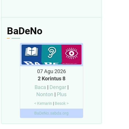
BaDeNo
07 Agu 2026
2 Korintus 8
Baca
|
Dengar
|
Nonton
|
Plus
< Kemarin
|
Besok >
BaDeNo.sabda.org