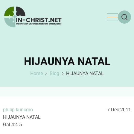
Skip
to
main
content
HIJAUNYA NATAL
Home
Blog
HIJAUNYA NATAL
philip kuncoro
7 Dec 2011
HIJAUNYA NATAL
Gal.4:4-5