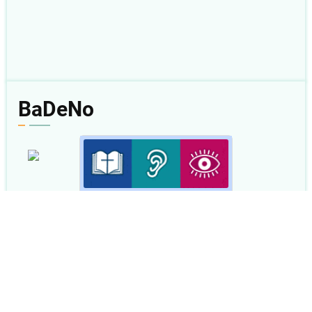
BaDeNo
07 Agu 2026
2 Korintus 8
Baca
|
Dengar
|
Nonton
|
Plus
< Kemarin
|
Besok >
BaDeNo.sabda.org