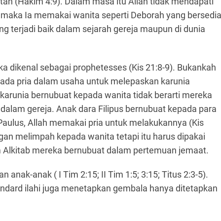
n (Hakim 4:9). Dalam masa itu Allah tidak mendapati
maka Ia memakai wanita seperti Deborah yang bersedi
ing terjadi baik dalam sejarah gereja maupun di dunia
a dikenal sebagai prophetesses (Kis 21:8-9). Bukankah
epada pria dalam usaha untuk melepaskan karunia
arunia bernubuat kepada wanita tidak berarti mereka
 dalam gereja. Anak dara Filipus bernubuat kepada para
 Paulus, Allah memakai pria untuk melakukannya (Kis
an melimpah kepada wanita tetapi itu harus dipakai
am Alkitab mereka bernubuat dalam pertemuan jemaat.
anak-anak ( I Tim 2:15; II Tim 1:5; 3:15; Titus 2:3-5).
andard ilahi juga menetapkan gembala hanya ditetapkan