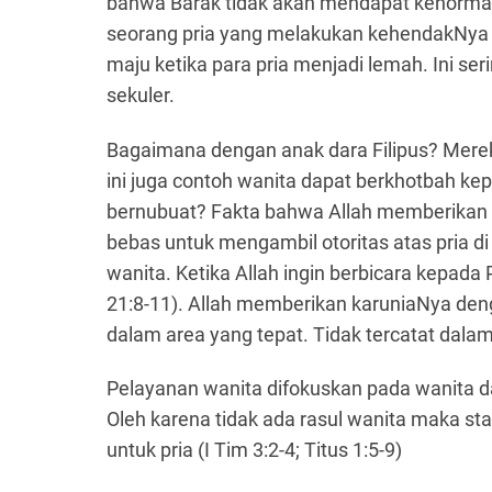
bahwa Barak tidak akan mendapat kehormata
seorang pria yang melakukan kehendakNya 
maju ketika para pria menjadi lemah. Ini ser
sekuler.
Bagaimana dengan anak dara Filipus? Merek
ini juga contoh wanita dapat berkhotbah k
bernubuat? Fakta bahwa Allah memberikan k
bebas untuk mengambil otoritas atas pria di
wanita. Ketika Allah ingin berbicara kepada
21:8-11). Allah memberikan karuniaNya deng
dalam area yang tepat. Tidak tercatat dal
Pelayanan wanita difokuskan pada wanita dan 
Oleh karena tidak ada rasul wanita maka st
untuk pria (I Tim 3:2-4; Titus 1:5-9)