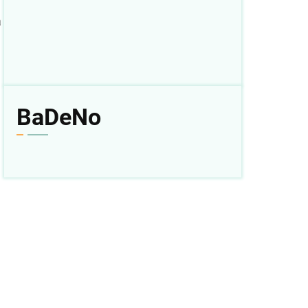
a
BaDeNo