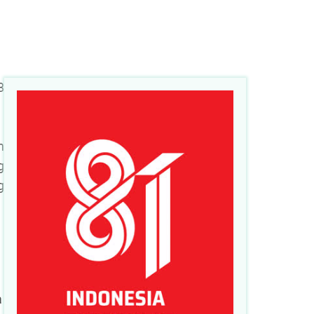
8
n
g
g
a