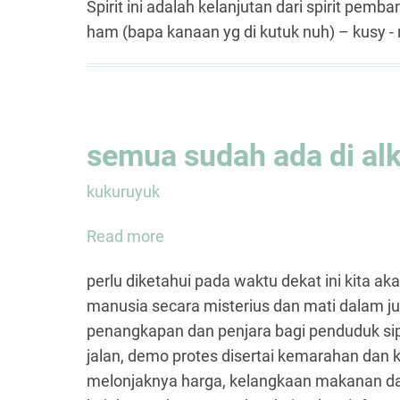
Spirit ini adalah kelanjutan dari spirit pem
ham (bapa kanaan yg di kutuk nuh) – kusy - 
semua sudah ada di alk
kukuruyuk
Read more
about
semua
perlu diketahui pada waktu dekat ini kita
sudah
manusia secara misterius dan mati dalam jum
ada
penangkapan dan penjara bagi penduduk sipi
di
jalan, demo protes disertai kemarahan dan 
alkitab
melonjaknya harga, kelangkaan makanan d