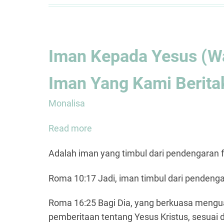
Iman Kepada Yesus (Wa
Iman Yang Kami Berita
Monalisa
Read more
about
Iman
Adalah iman yang timbul dari pendengaran f
Kepada
Yesus
Roma 10:17 Jadi, iman timbul dari pendenga
(Wahyu
14:12)
Roma 16:25 Bagi Dia, yang berkuasa mengua
Itulah
pemberitaan tentang Yesus Kristus, sesuai