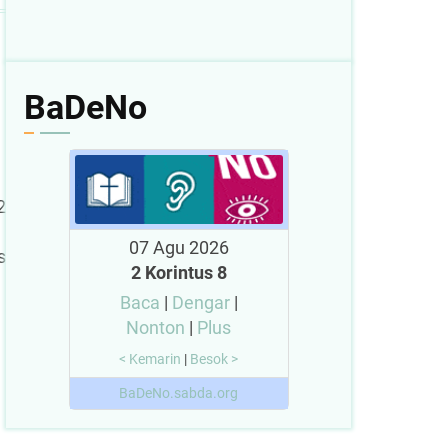
BaDeNo
2
07 Agu 2026
s
2 Korintus 8
Baca
|
Dengar
|
Nonton
|
Plus
< Kemarin
|
Besok >
BaDeNo.sabda.org