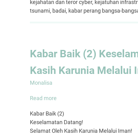
kejahatan dan teror cyber, kejatuhan infras
tsunami, badai, kabar perang bangsa-bangs
Kabar Baik (2) Kesela
Kasih Karunia Melalui 
Monalisa
Read more
about
Kabar
Kabar Baik (2)
Baik
Keselamatan Datang!
(2)
Selamat Oleh Kasih Karunia Melalui Iman!
Keselamatan