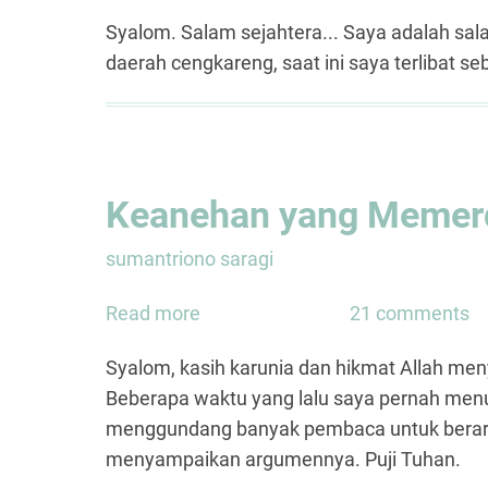
Pembangunan
Syalom. Salam sejahtera... Saya adalah sala
Gereja
daerah cengkareng, saat ini saya terlibat 
Keanehan yang Memer
sumantriono saragi
Read more
about
21 comments
Keanehan
Syalom, kasih karunia dan hikmat Allah meny
yang
Beberapa waktu yang lalu saya pernah menu
Memerdekakan
menggundang banyak pembaca untuk berarg
menyampaikan argumennya. Puji Tuhan.