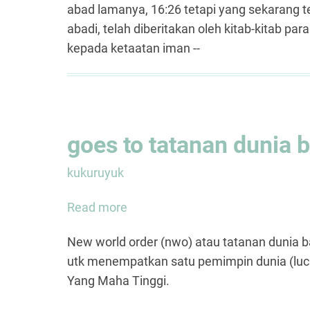
Firman
abad lamanya, 16:26 tetapi yang sekarang t
Iman
abadi, telah diberitakan oleh kitab-kitab 
Yang
kepada ketaatan iman --
Kami
Beritakan
goes to tatanan dunia 
kukuruyuk
Read more
about
goes
New world order (nwo) atau tatanan dunia ba
to
utk menempatkan satu pemimpin dunia (luc
tatanan
Yang Maha Tinggi.
dunia
baru