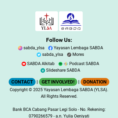
|
Plus
< Kemarin
|
Besok >
BaDeNo.sabda.org
Follow Us:
sabda_ylsa
Yayasan Lembaga SABDA
sabda_ylsa
Mores
SABDA Alkitab
Podcast SABDA
Slideshare SABDA