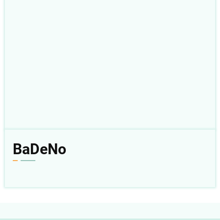
BaDeNo
10 Agu 2026
2 Korintus 9
Baca
|
Dengar
|
Nonton