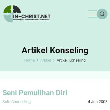
Skip
to
main
content
Artikel Konseling
Home
Artikel
Artikel Konseling
Seni Pemulihan Diri
Solo Counseling
4 Jan 2008