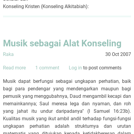
Konseling Kristen (Konseling Alkitabiah):
Musik sebagai Alat Konseling
Raka
30 Oct 2007
Read more
about
1 comment
Log in
to post comments
Musik
Musik dapat berfungsi sebagai ungkapan perhatian, baik
sebagai
bagi para pendengar yang mendengarkan maupun bagi
Alat
pemusik yang menggubahnya, Daud mengambil kecapi dan
Konseling
memainkannya; Saul meresa lega dan nyaman, dan roh
yang jahat itu undur daripadanya" (I Samuel 16:23b).
Kualitas musik yang ikut ambil andil terhadap fungsi-fungsi
ungkapan perhatian adalah strukturnya dan urutan
matematis yang ditujukan kepada ketidakberesan dalam