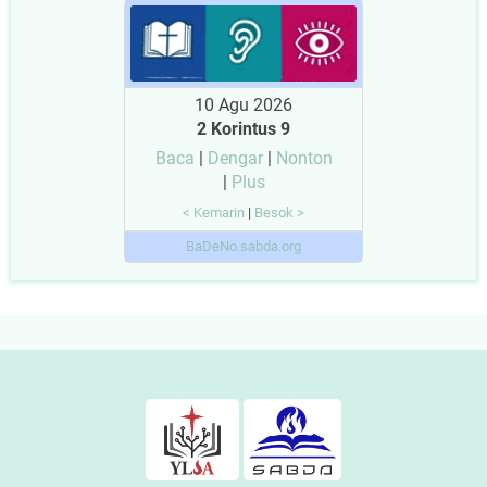
10 Agu 2026
2 Korintus 9
Baca
|
Dengar
|
Nonton
|
Plus
< Kemarin
|
Besok >
BaDeNo.sabda.org