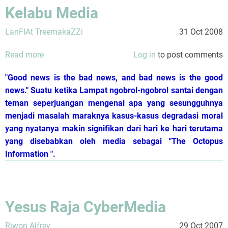
Kelabu Media
LanFlAt TreemakaZZi
31 Oct 2008
Read more
about
Log in
to post comments
Perspektif
"Good news is the bad news, and bad news is the good
ala
news." Suatu ketika Lampat ngobrol-ngobrol santai dengan
Lampat
teman seperjuangan mengenai apa yang sesungguhnya
Mengenai
menjadi masalah maraknya kasus-kasus degradasi moral
Sisi
yang nyatanya makin signifikan dari hari ke hari terutama
-
yang disebabkan oleh media sebagai "The Octopus
Sisi
Information ".
Kelam
nan
Kelabu
Media
Yesus Raja CyberMedia
Riwon Alfrey
29 Oct 2007