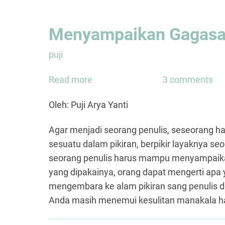
Menyampaikan Gagasan
puji
Read more
about
3 comments
Menyampaikan
Oleh: Puji Arya Yanti
Gagasan
Lewat
Agar menjadi seorang penulis, seseorang ha
Tulisan
sesuatu dalam pikiran, berpikir layaknya se
seorang penulis harus mampu menyampaikan
yang dipakainya, orang dapat mengerti apa
mengembara ke alam pikiran sang penulis 
Anda masih menemui kesulitan manakala h