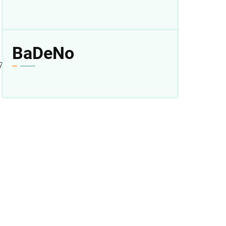
BaDeNo
7