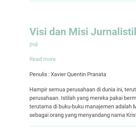
Visi dan Misi Jurnalisti
puji
Read more
about
Visi
Penulis : Xavier Quentin Pranata
dan
Misi
Hampir semua perusahaan di dunia ini, terut
Jurnalistik
perusahaan. Istilah yang mereka pakai be
Kristen
terutama di buku-buku manajemen adalah Mis
sebagai orang yang menyandang nama Kristus,