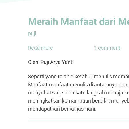
Meraih Manfaat dari M
puji
Read more
about
1 comment
Meraih
Oleh: Puji Arya Yanti
Manfaat
dari
Seperti yang telah diketahui, menulis mem
Menulis
Manfaat-manfaat menulis di antaranya dap
menyehatkan, salah satu langkah menuju k
meningkatkan kemampuan berpikir, menyeba
mendapatkan berkat jasmani.