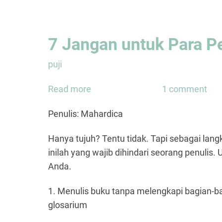
7 Jangan untuk Para P
puji
Read more
about
1 comment
7
Penulis: Mahardica
Jangan
untuk
Hanya tujuh? Tentu tidak. Tapi sebagai langk
Para
inilah yang wajib dihindari seorang penulis
Penulis
Anda.
1. Menulis buku tanpa melengkapi bagian-bag
glosarium