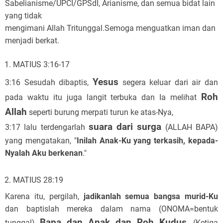
Sabelianisme/UPCI/GPSdI, Arianisme, dan semua bidat lain
yang tidak
mengimani Allah Tritunggal.Semoga menguatkan iman dan
menjadi berkat.
MATIUS 3:16-17
Yesus
3:16 Sesudah dibaptis,
segera keluar dari air dan
Roh
pada waktu itu juga langit terbuka dan Ia melihat
Allah
seperti burung merpati turun ke atas-Nya,
suara dari surga
3:17 lalu terdengarlah
(ALLAH BAPA)
yang mengatakan, "
Inilah Anak-Ku yang terkasih, kepada-
Nyalah Aku berkenan
."
MATIUS 28:19
Karena itu, pergilah,
jadikanlah semua bangsa murid-Ku
dan baptislah mereka dalam nama (ONOMA=bentuk
Bapa dan Anak dan Roh Kudus
tunggal)
, (Ketiga