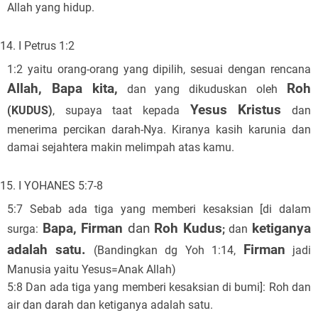
Allah yang hidup.
I Petrus 1:2
1:2 yaitu orang-orang yang dipilih, sesuai dengan rencana
Allah, Bapa kita,
Roh
dan yang dikuduskan oleh
Yesus Kristus
(KUDUS)
, supaya taat kepada
dan
menerima percikan darah-Nya. Kiranya kasih karunia dan
damai sejahtera makin melimpah atas kamu.
I YOHANES 5:7-8
5:7 Sebab ada tiga yang memberi kesaksian [di dalam
Bapa,
Firman
dan
Roh Kudus
ketiganya
surga:
;
dan
adalah satu.
Firman
(Bandingkan dg Yoh 1:14,
jadi
Manusia yaitu Yesus=Anak Allah)
5:8 Dan ada tiga yang memberi kesaksian di bumi]: Roh dan
air dan darah dan ketiganya adalah satu.