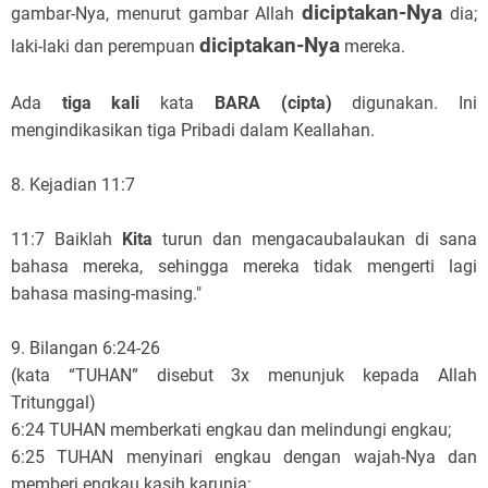
diciptakan-Nya
gambar-Nya, menurut gambar Allah
dia;
diciptakan-Nya
laki-laki dan perempuan
mereka.
Ada
tiga kali
kata
BARA (cipta)
digunakan. Ini
mengindikasikan tiga Pribadi dalam Keallahan.
8. Kejadian 11:7
11:7 Baiklah
Kita
turun dan mengacaubalaukan di sana
bahasa mereka, sehingga mereka tidak mengerti lagi
bahasa masing-masing."
9. Bilangan 6:24-26
(kata “TUHAN” disebut 3x menunjuk kepada Allah
Tritunggal)
6:24 TUHAN memberkati engkau dan melindungi engkau;
6:25 TUHAN menyinari engkau dengan wajah-Nya dan
memberi engkau kasih karunia;