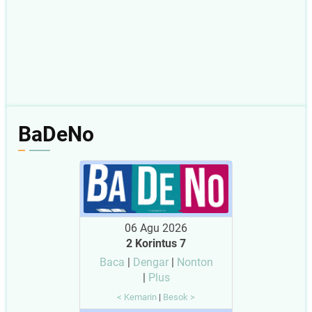
BaDeNo
06 Agu 2026
2 Korintus 7
Baca
|
Dengar
|
Nonton
|
Plus
< Kemarin
|
Besok >