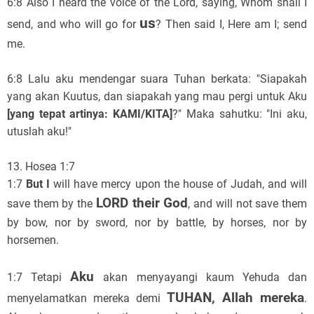
6:8 Also I heard the voice of the Lord, saying, Whom shall I
us
send, and who will go for
? Then said I, Here am I; send
me.
6:8 Lalu aku mendengar suara Tuhan berkata: "Siapakah
yang akan Kuutus, dan siapakah yang mau pergi untuk Aku
[yang tepat artinya: KAMI/KITA]
?" Maka sahutku: "Ini aku,
utuslah aku!"
13. Hosea 1:7
1:7
But I
will have mercy upon the house of Judah, and will
LORD their God
save them by the
, and will not save them
by bow, nor by sword, nor by battle, by horses, nor by
horsemen.
Aku
1:7 Tetapi
akan menyayangi kaum Yehuda dan
TUHAN, Allah mereka
menyelamatkan mereka demi
.