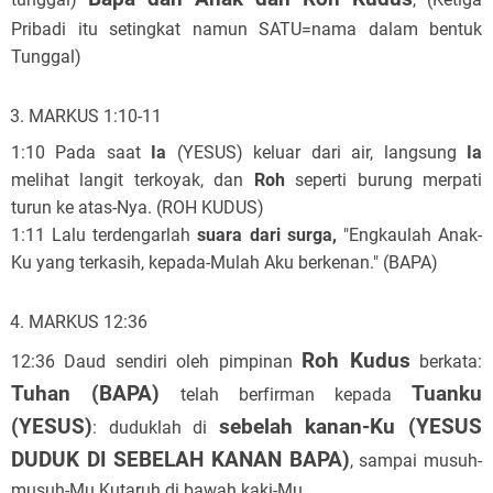
Pribadi itu setingkat namun SATU=nama dalam bentuk
Tunggal)
MARKUS 1:10-11
1:10 Pada saat
Ia
(YESUS) keluar dari air, langsung
Ia
melihat langit terkoyak, dan
Roh
seperti burung merpati
turun ke atas-Nya. (ROH KUDUS)
1:11 Lalu terdengarlah
suara dari surga,
"Engkaulah Anak-
Ku yang terkasih, kepada-Mulah Aku berkenan." (BAPA)
MARKUS 12:36
Roh Kudus
12:36 Daud sendiri oleh pimpinan
berkata:
Tuhan (BAPA)
Tuanku
telah berfirman kepada
(YESUS)
sebelah kanan-Ku (YESUS
: duduklah di
DUDUK DI SEBELAH KANAN BAPA)
, sampai musuh-
musuh-Mu Kutaruh di bawah kaki-Mu.