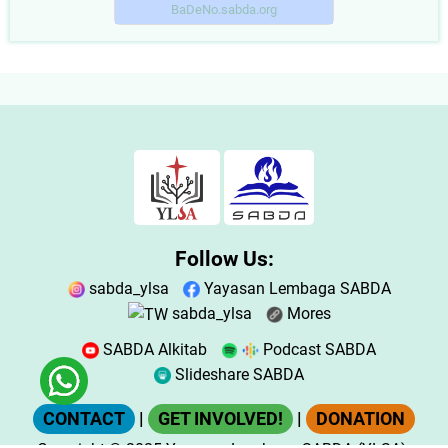
BaDeNo.sabda.org
Follow Us:
sabda_ylsa
Yayasan Lembaga SABDA
sabda_ylsa
Mores
SABDA Alkitab
Podcast SABDA
Slideshare SABDA
CONTACT
|
GET INVOLVED!
|
DONATION