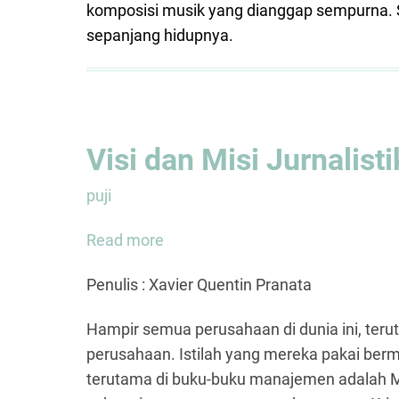
komposisi musik yang dianggap sempurna. S
sepanjang hidupnya.
Visi dan Misi Jurnalisti
puji
Read more
about
Visi
Penulis : Xavier Quentin Pranata
dan
Misi
Hampir semua perusahaan di dunia ini, terut
Jurnalistik
perusahaan. Istilah yang mereka pakai be
Kristen
terutama di buku-buku manajemen adalah Mis