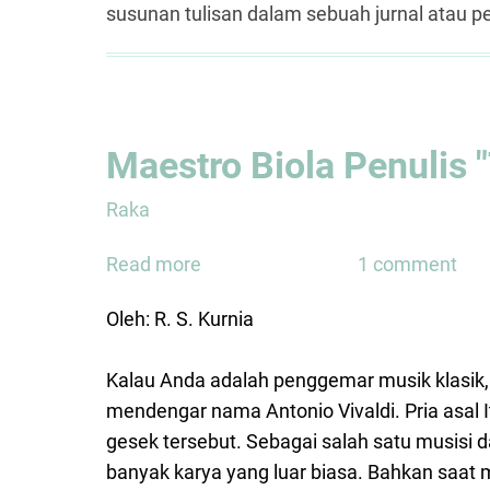
susunan tulisan dalam sebuah jurnal atau p
Maestro Biola Penulis 
Raka
Read more
about
1 comment
Maestro
Oleh: R. S. Kurnia
Biola
Penulis
Kalau Anda adalah penggemar musik klasik,
"The
mendengar nama Antonio Vivaldi. Pria asal I
Four
gesek tersebut. Sebagai salah satu musisi d
Season"
banyak karya yang luar biasa. Bahkan saat 