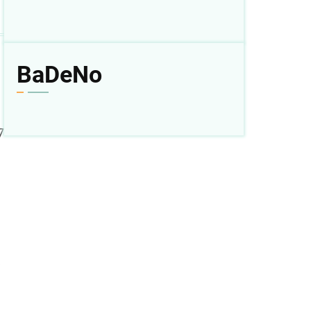
BaDeNo
7