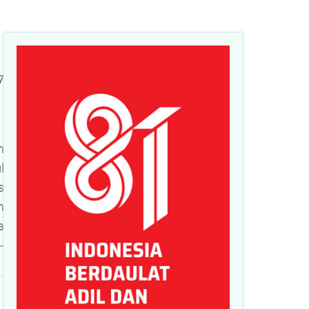
7
n
l
s
n
a
-