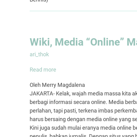
Wiki, Media “Online” 
ari_thok
Read more
about
Wiki,
Oleh Merry Magdalena
Media
JAKARTA- Kelak, wajah media massa kita aka
“Online”
berbagi informasi secara online. Media berb
Masa
perlahan, tapi pasti, terkena imbas perkemb
Depan
harus bersaing dengan media online yang s
Kini juga sudah mulai eranya media online be
penulis, bahkan jurnalis. Dengan situs yang 