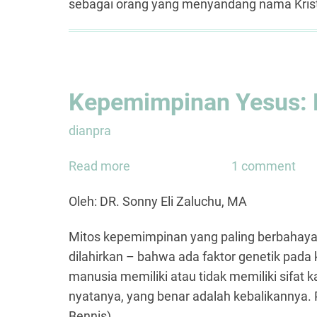
sebagai orang yang menyandang nama Kristus,
Kepemimpinan Yesus: 
dianpra
Read more
about
1 comment
Kepemimpinan
Oleh: DR. Sonny Eli Zaluchu, MA
Yesus:
Model
Mitos kepemimpinan yang paling berbahaya
Servant
dilahirkan – bahwa ada faktor genetik pad
Leadership
manusia memiliki atau tidak memiliki sifat 
nyatanya, yang benar adalah kebalikannya. 
Bennis)