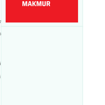
7
s
i
i