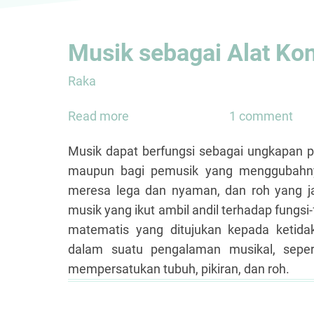
Musik sebagai Alat Ko
Raka
Read more
about
1 comment
Musik
Musik dapat berfungsi sebagai ungkapan p
sebagai
maupun bagi pemusik yang menggubahny
Alat
meresa lega dan nyaman, dan roh yang jah
Konseling
musik yang ikut ambil andil terhadap fungsi
matematis yang ditujukan kepada ketida
dalam suatu pengalaman musikal, sepert
mempersatukan tubuh, pikiran, dan roh.