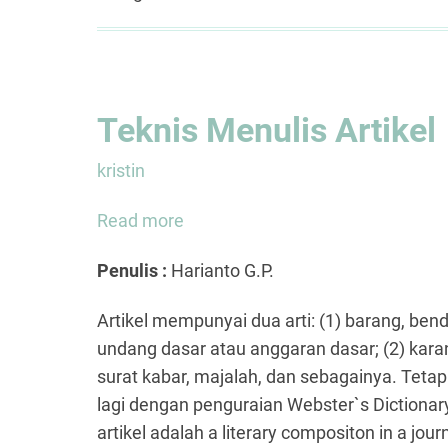
Teknis Menulis Artikel
kristin
Read more
about
Teknis
Penulis :
Harianto G.P.
Menulis
Artikel
Artikel mempunyai dua arti: (1) barang, ben
undang dasar atau anggaran dasar; (2) kara
surat kabar, majalah, dan sebagainya. Tetapi,
lagi dengan penguraian Webster`s Dictiona
artikel adalah a literary compositon in a jou