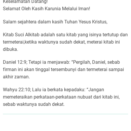
Keselamatan Datang!
(2)
Selamat Oleh Kasih Karunia Melalui Iman!
Keselamatan
Datang!
Salam sejahtera dalam kasih Tuhan Yesus Kristus,
Selamat
Oleh
Kitab Suci Alkitab adalah satu kitab yang isinya tertutup dan
Kasih
termeterai,ketika waktunya sudah dekat, meterai kitab ini
Karunia
dibuka.
Melalui
Iman!
Daniel 12:9; Tetapi ia menjawab: “Pergilah, Daniel, sebab
firman ini akan tinggal tersembunyi dan termeterai sampai
akhir zaman.
Wahyu 22:10; Lalu ia berkata kepadaku: “Jangan
memeteraikan perkataan-perkataan nubuat dari kitab ini,
sebab waktunya sudah dekat.