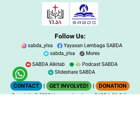
Follow Us:
sabda_ylsa
Yayasan Lembaga SABDA
sabda_ylsa
Mores
SABDA Alkitab
Podcast SABDA
Slideshare SABDA
CONTACT
|
GET INVOLVED!
|
DONATION
Copyright
© 2025
Yayasan Lembaga SABDA (YLSA).
All Rights Reserved.
Bank BCA Cabang Pasar Legi Solo - No. Rekening:
0790266579 - a.n. Yulia Oeniyati