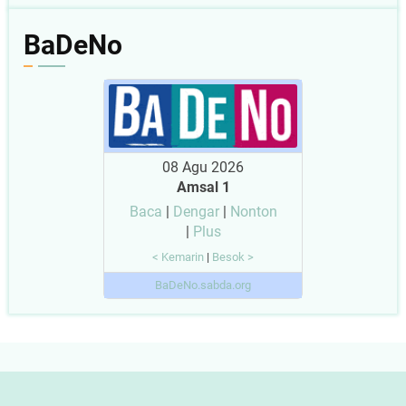
BaDeNo
08 Agu 2026
Amsal 1
Baca
|
Dengar
|
Nonton
|
Plus
< Kemarin
|
Besok >
BaDeNo.sabda.org