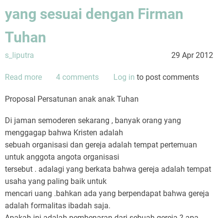
yang sesuai dengan Firman
Tuhan
s_liputra
29 Apr 2012
Read more
about
4 comments
Log in
to post comments
persatuan
Proposal Persatunan anak anak Tuhan
anak
anak
Di jaman semoderen sekarang , banyak orang yang
Tuhan
menggagap bahwa Kristen adalah
Yesus
sebuah organisasi dan gereja adalah tempat pertemuan
..dengan
untuk anggota angota organisasi
hati
tersebut . adalagi yang berkata bahwa gereja adalah tempat
dan
usaha yang paling baik untuk
pikiran
mencari uang .bahkan ada yang berpendapat bahwa gereja
yang
adalah formalitas ibadah saja.
sesuai
Apakah ini adalah pembenaran dari sebuah gereja ? apa