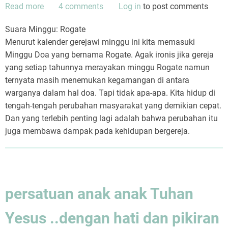
Memerdekakan
Read more
about
4 comments
Log in
to post comments
Suara
Suara Minggu: Rogate
Minggu:
Menurut kalender gerejawi minggu ini kita memasuki
Rogate
Minggu Doa yang bernama Rogate. Agak ironis jika gereja
yang setiap tahunnya merayakan minggu Rogate namun
ternyata masih menemukan kegamangan di antara
warganya dalam hal doa. Tapi tidak apa-apa. Kita hidup di
tengah-tengah perubahan masyarakat yang demikian cepat.
Dan yang terlebih penting lagi adalah bahwa perubahan itu
juga membawa dampak pada kehidupan bergereja.
persatuan anak anak Tuhan
Yesus ..dengan hati dan pikiran