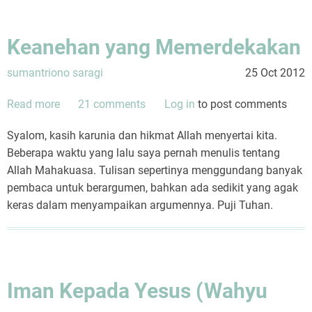
Keanehan yang Memerdekakan
sumantriono saragi
25 Oct 2012
Read more
about
21 comments
Log in
to post comments
Keanehan
Syalom, kasih karunia dan hikmat Allah menyertai kita.
yang
Beberapa waktu yang lalu saya pernah menulis tentang
Memerdekakan
Allah Mahakuasa. Tulisan sepertinya menggundang banyak
pembaca untuk berargumen, bahkan ada sedikit yang agak
keras dalam menyampaikan argumennya. Puji Tuhan.
Iman Kepada Yesus (Wahyu