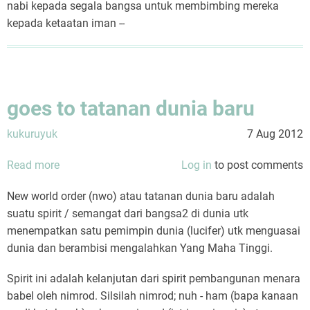
nabi kepada segala bangsa untuk membimbing mereka
kepada ketaatan iman --
goes to tatanan dunia baru
kukuruyuk
7 Aug 2012
Read more
about
Log in
to post comments
goes
New world order (nwo) atau tatanan dunia baru adalah
to
suatu spirit / semangat dari bangsa2 di dunia utk
tatanan
menempatkan satu pemimpin dunia (lucifer) utk menguasai
dunia
dunia dan berambisi mengalahkan Yang Maha Tinggi.
baru
Spirit ini adalah kelanjutan dari spirit pembangunan menara
babel oleh nimrod. Silsilah nimrod; nuh - ham (bapa kanaan