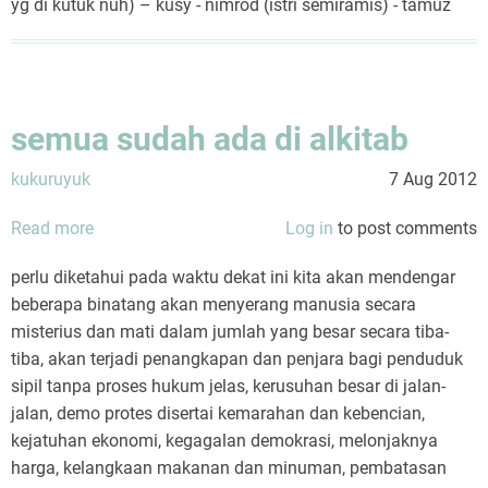
yg di kutuk nuh) – kusy - nimrod (istri semiramis) - tamuz
semua sudah ada di alkitab
kukuruyuk
7 Aug 2012
Read more
about
Log in
to post comments
semua
perlu diketahui pada waktu dekat ini kita akan mendengar
sudah
beberapa binatang akan menyerang manusia secara
ada
misterius dan mati dalam jumlah yang besar secara tiba-
di
tiba, akan terjadi penangkapan dan penjara bagi penduduk
alkitab
sipil tanpa proses hukum jelas, kerusuhan besar di jalan-
jalan, demo protes disertai kemarahan dan kebencian,
kejatuhan ekonomi, kegagalan demokrasi, melonjaknya
harga, kelangkaan makanan dan minuman, pembatasan