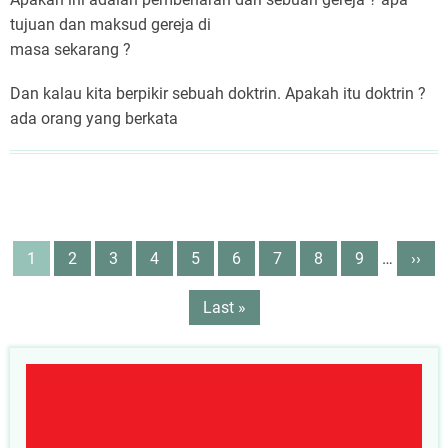
dengan
tujuan dan maksud gereja di
Firman
masa sekarang ?
Tuhan
Dan kalau kita berpikir sebuah doktrin. Apakah itu doktrin ?
ada orang yang berkata
Pagination
Page
1
Page
2
Page
3
Page
4
Page
5
Page
6
Page
7
Page
8
Page
9
…
Next
››
page
Last
Last »
page