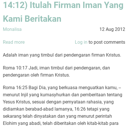
14:12) Itulah Firman Iman Yang
Kami Beritakan
Monalisa
12 Aug 2012
Read more
about
Log in
to post comments
Iman
Adalah iman yang timbul dari pendengaran firman Kristus.
Kepada
Yesus
Roma 10:17 Jadi, iman timbul dari pendengaran, dan
(Wahyu
pendengaran oleh firman Kristus.
14:12)
Itulah
Roma 16:25 Bagi Dia, yang berkuasa menguatkan kamu, --
Firman
menurut Injil yang kumasyhurkan dan pemberitaan tentang
Iman
Yesus Kristus, sesuai dengan pernyataan rahasia, yang
Yang
didiamkan berabad-abad lamanya, 16:26 tetapi yang
Kami
sekarang telah dinyatakan dan yang menurut perintah
Beritakan
Elohim yang abadi, telah diberitakan oleh kitab-kitab para