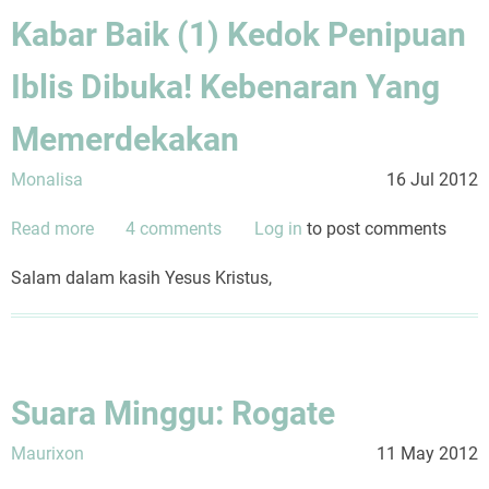
Kabar Baik (1) Kedok Penipuan
Iblis Dibuka! Kebenaran Yang
Memerdekakan
Monalisa
16 Jul 2012
Read more
about
4 comments
Log in
to post comments
Kabar
Salam dalam kasih Yesus Kristus,
Baik
(1)
Kedok
Penipuan
Iblis
Suara Minggu: Rogate
Dibuka!
Kebenaran
Maurixon
11 May 2012
Yang