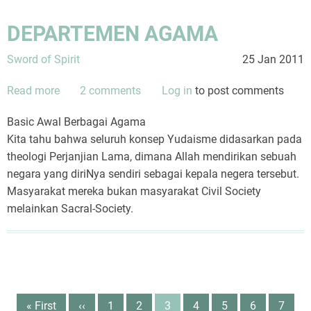
DEPARTEMEN AGAMA
Sword of Spirit
25 Jan 2011
Read more
about
2 comments
Log in
to post comments
DEPARTEMEN
Basic Awal Berbagai Agama
AGAMA
Kita tahu bahwa seluruh konsep Yudaisme didasarkan pada
theologi Perjanjian Lama, dimana Allah mendirikan sebuah
negara yang diriNya sendiri sebagai kepala negera tersebut.
Masyarakat mereka bukan masyarakat Civil Society
melainkan Sacral-Society.
Pagination
First
« First
Previous
‹‹
Page
1
Page
2
Page
3
Page
4
Page
5
Page
6
Page
7