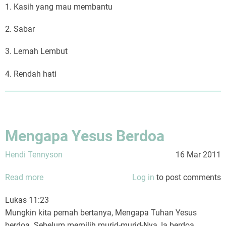
1. Kasih yang mau membantu
2. Sabar
3. Lemah Lembut
4. Rendah hati
Mengapa Yesus Berdoa
Hendi Tennyson
16 Mar 2011
Read more
about
Log in
to post comments
Mengapa
Lukas 11:23
Yesus
Mungkin kita pernah bertanya, Mengapa Tuhan Yesus
Berdoa
berdoa. Sebelum memilih murid-murid-Nya, Ia berdoa