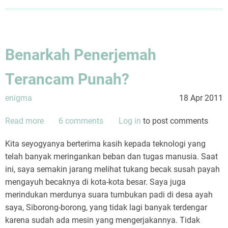
Benarkah Penerjemah
Terancam Punah?
enigma
18 Apr 2011
Read more
about
6 comments
Log in
to post comments
Benarkah
Kita seyogyanya berterima kasih kepada teknologi yang
Penerjemah
telah banyak meringankan beban dan tugas manusia. Saat
Terancam
ini, saya semakin jarang melihat tukang becak susah payah
Punah?
mengayuh becaknya di kota-kota besar. Saya juga
merindukan merdunya suara tumbukan padi di desa ayah
saya, Siborong-borong, yang tidak lagi banyak terdengar
karena sudah ada mesin yang mengerjakannya. Tidak