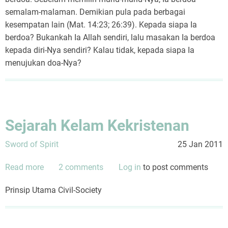
semalam-malaman. Demikian pula pada berbagai
kesempatan lain (Mat. 14:23; 26:39). Kepada siapa Ia
berdoa? Bukankah Ia Allah sendiri, lalu masakan Ia berdoa
kepada diri-Nya sendiri? Kalau tidak, kepada siapa Ia
menujukan doa-Nya?
Sejarah Kelam Kekristenan
Sword of Spirit
25 Jan 2011
Read more
about
2 comments
Log in
to post comments
Sejarah
Prinsip Utama Civil-Society
Kelam
Kekristenan