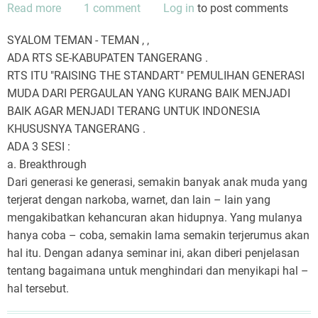
Read more
about
1 comment
Log in
to post comments
RTS
SYALOM TEMAN - TEMAN , ,
(Raising
ADA RTS SE-KABUPATEN TANGERANG .
The
RTS ITU "RAISING THE STANDART" PEMULIHAN GENERASI
Standart)
MUDA DARI PERGAULAN YANG KURANG BAIK MENJADI
BAIK AGAR MENJADI TERANG UNTUK INDONESIA
KHUSUSNYA TANGERANG .
ADA 3 SESI :
a. Breakthrough
Dari generasi ke generasi, semakin banyak anak muda yang
terjerat dengan narkoba, warnet, dan lain – lain yang
mengakibatkan kehancuran akan hidupnya. Yang mulanya
hanya coba – coba, semakin lama semakin terjerumus akan
hal itu. Dengan adanya seminar ini, akan diberi penjelasan
tentang bagaimana untuk menghindari dan menyikapi hal –
hal tersebut.