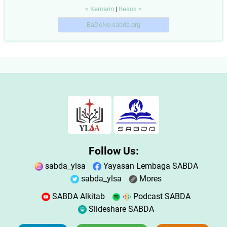
< Kemarin
|
Besok >
BaDeNo.sabda.org
Follow Us:
sabda_ylsa
Yayasan Lembaga SABDA
sabda_ylsa
Mores
SABDA Alkitab
Podcast SABDA
Slideshare SABDA