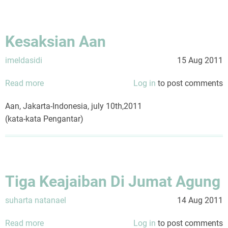
Kesaksian Aan
imeldasidi
15 Aug 2011
Read more
about
Log in
to post comments
Kesaksian
Aan, Jakarta-Indonesia, july 10th,2011
Aan
(kata-kata Pengantar)
Tiga Keajaiban Di Jumat Agung
suharta natanael
14 Aug 2011
Read more
about
Log in
to post comments