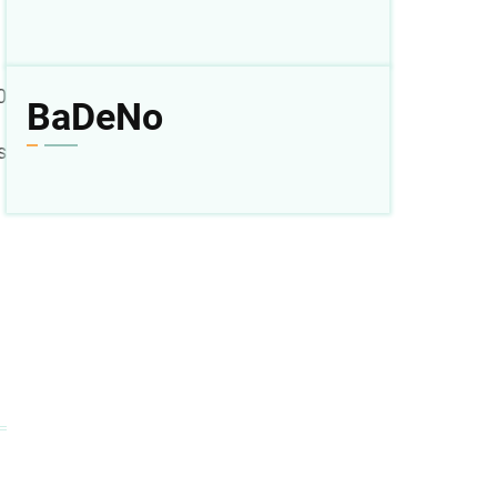
0
BaDeNo
s