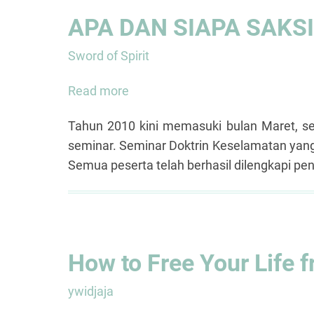
APA DAN SIAPA SAKSI
Sword of Spirit
Read more
about
APA
Tahun 2010 kini memasuki bulan Maret, se
DAN
seminar. Seminar Doktrin Keselamatan yang di
SIAPA
Semua peserta telah berhasil dilengkapi p
SAKSI
JEHOVAH
ITU?
How to Free Your Life 
ywidjaja