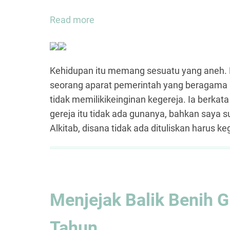
Read more
about
Kekristenan
memang
sesuatu
Kehidupan itu memang sesuatu yang aneh. H
yang
seorang aparat pemerintah yang beragama k
aneh
tidak memilikikeinginan kegereja. Ia berkat
tetapi
gereja itu tidak ada gunanya, bahkan saya
nyata,
Alkitab, disana tidak ada dituliskan harus keg
Menjejak Balik Benih 
Tahun