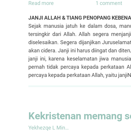
Read more
about
1 comment
Menjauh
JANJI ALLAH & TIANG PENOPANG KEBEN
dari
Sejak manusia jatuh ke dalam dosa, man
Kebenaran
tersingkir dari Allah. Allah segera menja
diselesaikan. Segera dijanjikan Juruselam
akan cidera. Janji ini harus diingat dan di
janji ini, karena keselamatan jiwa manus
pernah tidak percaya kepada perkataan Al
percaya kepada perkataan Allah, yaitu janj
Kekristenan memang se
Yekhezqe L Min…