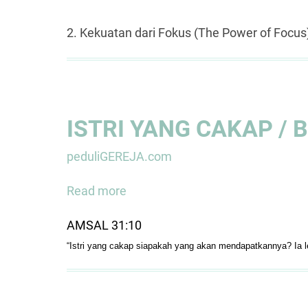
2. Kekuatan dari Fokus (The Power of Focus
ISTRI YANG CAKAP / 
peduliGEREJA.com
Read more
about
ISTRI
AMSAL 31:10
YANG
“Istri yang cakap siapakah yang akan mendapatkannya?
Ia 
CAKAP
/
BIJAK