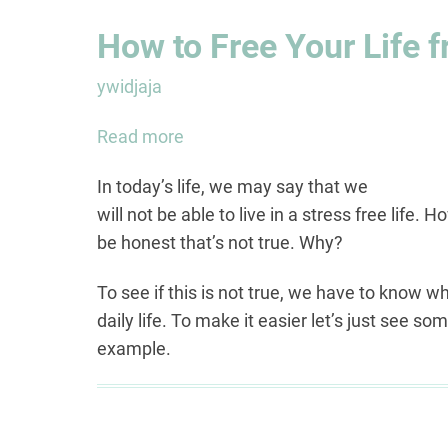
How to Free Your Life 
ywidjaja
Read more
about
How
In today’s life, we may say that we
to
will not be able to live in a stress free life
Free
be honest that’s not true. Why?
Your
Life
To see if this is not true, we have to know 
from
daily life. To make it easier let’s just see some
STRESS
example.
(Part
1)