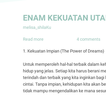
ENAM KEKUATAN UT
melisa_shilaKu
Read more
about
4 comments
ENAM
1. Kekuatan Impian (The Power of Dreams)
KEKUATAN
UTAMA
Untuk memperoleh hal-hal terbaik dalam kehi
MANUSIA
hidup yang jelas. Setiap kita harus berani 
terindah dan terbaik yang kita inginkan bag
cintai. Tanpa impian, kehidupan kita akan b
tidak mampu mengendalikan ke mana sesun