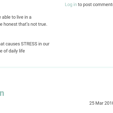
Log in
to post comment
 able to live in a
e honest that’s not true.
what causes STRESS in our
 of daily life
an
25 Mar 201